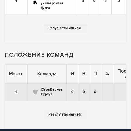
4
3
0
3
0
университет
Курган
ПОЛОЖЕНИЕ КОМАНД
Посл
Место
Команда
И
В
П
%
5 
ЮграБаскет
1
0
0
0
Сургут