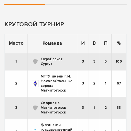
КРУГОВОЙ ТУРНИР
Место
Команда
И
В
П
%
ЮграБаскет
1
3
3
0
100
Сургут
МГТУ имени Г.И.
НосоваСтальные
2
3
2
1
67
сердца
Магнитогорск
Сборная г.
3
Магнитогорск
3
1
2
33
Магнитогорск
Курганский
государственный