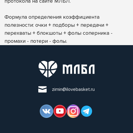
протокола на сайте МЛБЛ.
Формула определения коэффициента
полезности: очки + подборы + передачи +
перехваты + блокшоты + фолы соперника -
промахи - потери - фолы.
zimin@ilovebasket.ru